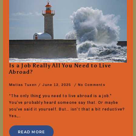
Is a Job Really All You Need to Live
Abroad?
Matias Tuxen
June 12, 2025
No Comments
“The only thing you need to live abroad is a job.”
You’ve probably heard someone say that. Or maybe
you’ve said it yourself. But… isn’t that a bit reductive?
Yes,…
READ MORE