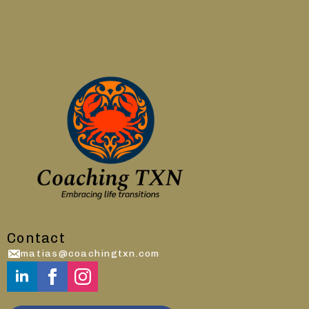
Contact
matias@coachingtxn.com